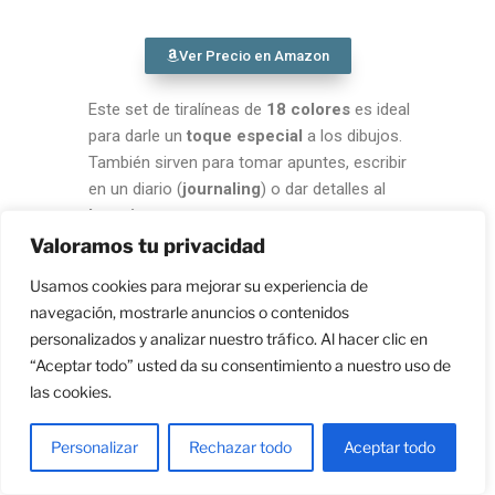
Ver Precio en Amazon
Este set de tiralíneas de
18 colores
es ideal
para darle un
toque especial
a los dibujos.
También sirven para tomar apuntes, escribir
en un diario (
journaling
) o dar detalles al
lettering
.
Valoramos tu privacidad
Usamos cookies para mejorar su experiencia de
Cuaderno de bocetos medios
navegación, mostrarle anuncios o contenidos
secos
personalizados y analizar nuestro tráfico. Al hacer clic en
“Aceptar todo” usted da su consentimiento a nuestro uso de
las cookies.
Personalizar
Rechazar todo
Aceptar todo
Ver Precio en Amazon