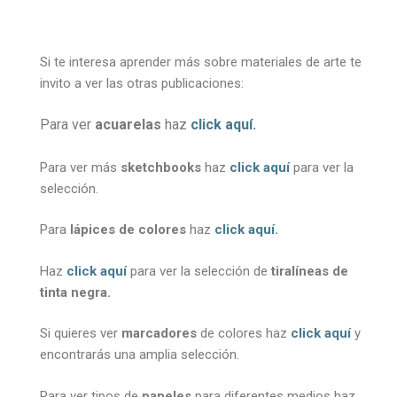
Si te interesa aprender más sobre materiales de arte te
invito a ver las otras publicaciones:
Para ver
acuarelas
h
az
click aquí
.
Para ver más
sketchbooks
haz
click aquí
para ver la
selección.
Para
lápices de colores
haz
click aquí
.
Haz
click aquí
para ver la selección de
tiralíneas de
tinta negra.
Si quieres ver
marcadores
de colores haz
click aquí
y
encontrarás una amplia selección.
Para ver tipos de
papeles
para diferentes medios haz