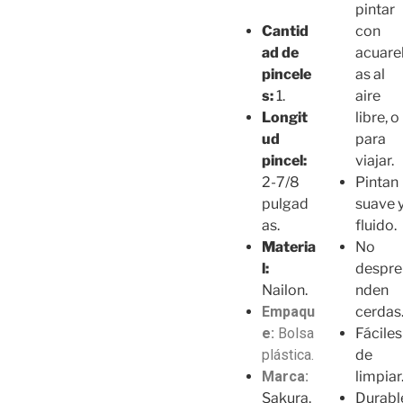
pintar
con
Cantid
acuare
ad
de
as al
pincele
aire
s:
1.
libre, o
Longit
para
ud
viajar.
pincel:
Pintan
2-7/8
suave 
pulgad
fluido.
as.
No
Materia
despre
l:
nden
Nailon.
cerdas
Empaqu
Fáciles
e:
Bolsa
de
plástica.
limpiar
Marca:
Durabl
Sakura.