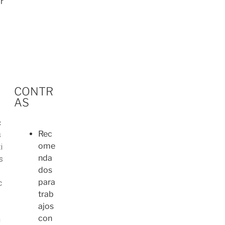
r
l
CONTR
AS
c
Rec
s
ome
i
nda
s
dos
para
c
trab
a
ajos
con
n