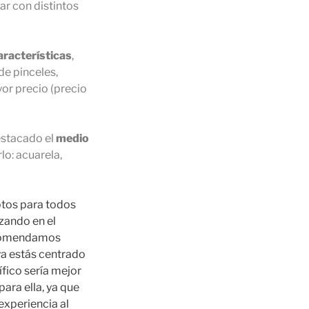
ar con distintos
aracterísticas
,
de pinceles,
r precio (precio
estacado el
medio
rlo: acuarela,
ptos para todos
zando en el
ecomendamos
 ya estás centrado
ífico sería mejor
ara ella, ya que
experiencia al