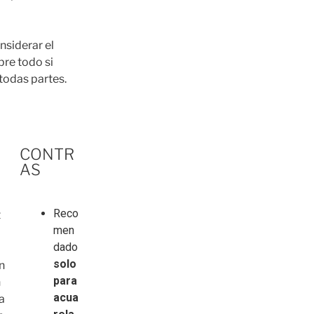
siderar el
bre todo si
 todas partes.
CONTR
AS
Reco
t
men
dado
solo
n
para
n
acua
a