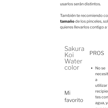
usarlos serán distintos.
También te recomiendo con
tamaño
de los pinceles, so
quieres llevarlos contigo a
Sakura
PROS
Koi
Water
color
No se
necesi
a
utilizar
recipie
Mi
tes co
favorito
agua, y