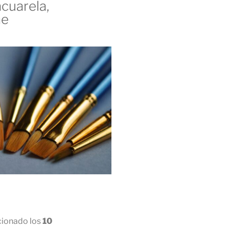
acuarela,
he
ccionado los
10