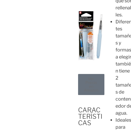
que so
rellena
les.
Difere
tes
tamañ
s y
forma
a elegir
tambi
n tiene
2
Ver
Precio
tamañ
en
Amazon
s de
conten
edor d
CARAC
agua.
TERÍSTI
Ideale
CAS
para