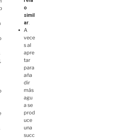
rela
n
o
b
simil
ar
.
n
A
vece
o
s al
apre
s
tar
,
para
é
aña
dir
más
o
agu
a se
prod
e
uce
una
s
succ