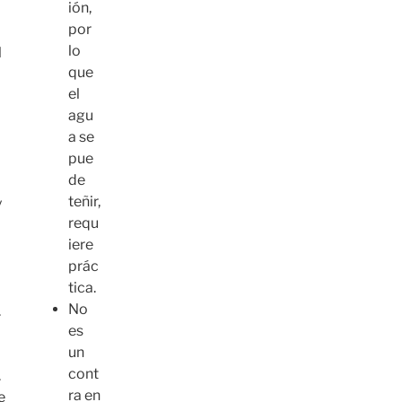
ión,
por
lo
l
que
el
agu
a se
pue
de
teñir,
y
requ
iere
prác
tica.
No
.
es
un
cont
.
ra en
e