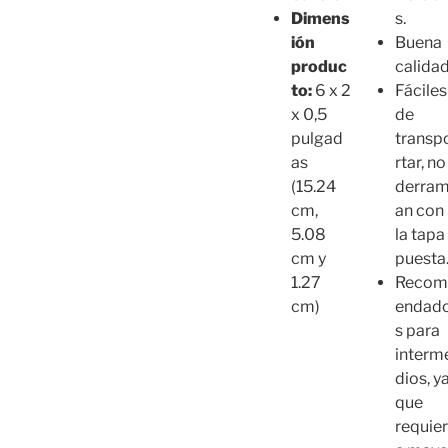
s.
Dimens
Buena
ión
calidad
produc
Fáciles
to:
6 x 2
de
x 0,5
transp
pulgad
rtar, no
as
derra
(15.24
an con
cm,
la tapa
5.08
puesta
cm y
Reco
1.27
endad
cm)
s para
interm
dios, y
que
requie