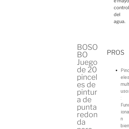
e mayo
contro
del
agua.
BOSO
PROS
BO
Juego
de 20
Pin
pincel
ele
es de
mult
pintur
uso
a de
:
Fun
punta
ion
redon
n
da
bie