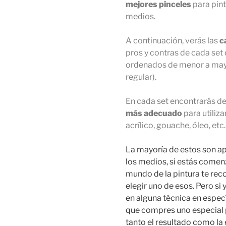
mejores
pinceles
para pint
medios.
A continuación, verás las
c
pros y contras de cada set 
ordenados de menor a mayo
regular).
En cada set encontrarás d
más adecuado
para utiliza
acrílico, gouache, óleo, etc.
La mayoría de estos son a
los medios, si estás comen
mundo de la pintura te r
elegir uno de esos. Pero si
en alguna técnica en espec
que compres uno especial p
tanto el resultado como la 