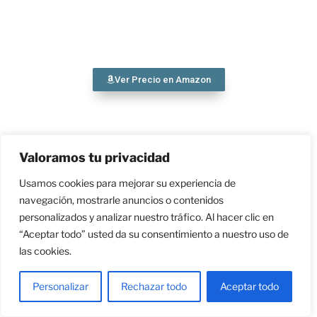
Ver Precio en Amazon
CARACTERÍSTICAS
Valoramos tu privacidad
Usamos cookies para mejorar su experiencia de
150 colores.
navegación, mostrarle anuncios o contenidos
Pigmentos ricos y saturados, de alta
personalizados y analizar nuestro tráfico. Al hacer clic en
calidad.
“Aceptar todo” usted da su consentimiento a nuestro uso de
Resistentes a la luz.
las cookies.
Calidad de artista.
Para principiantes y profesionales.
Personalizar
Rechazar todo
Aceptar todo
Caja de cartón.
Apto para obra final.