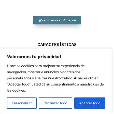
Ver Precio en Amazon
CARACTERÍSTICAS
Valoramos tu privacidad
Cantidad
de hojas:
60.
Usamos cookies para mejorar su experiencia de
Tamaño:
20.3 x 20.3 cm.
navegación, mostrarle anuncios o contenidos
Gramaje hoja:
190 g/m2.
personalizados y analizar nuestro tráfico. Al hacer clic en
Medio recomendado:
Medios en seco.
“Aceptar todo” usted da su consentimiento a nuestro uso de
Marca:
Articka.
las cookies.
LYTek - Cuaderno de bocetos
Personalizar
Rechazar todo
Aceptar todo