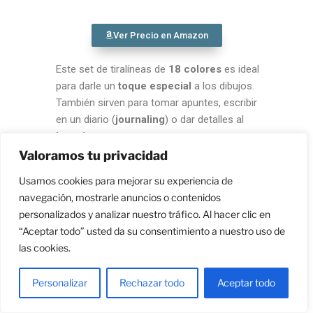
Ver Precio en Amazon
Este set de tiralíneas de
18 colores
es ideal
para darle un
toque especial
a los dibujos.
También sirven para tomar apuntes, escribir
en un diario (
journaling
) o dar detalles al
lettering
.
Valoramos tu privacidad
Usamos cookies para mejorar su experiencia de
Cuaderno de bocetos medios
navegación, mostrarle anuncios o contenidos
secos
personalizados y analizar nuestro tráfico. Al hacer clic en
“Aceptar todo” usted da su consentimiento a nuestro uso de
las cookies.
Personalizar
Rechazar todo
Aceptar todo
Ver Precio en Amazon