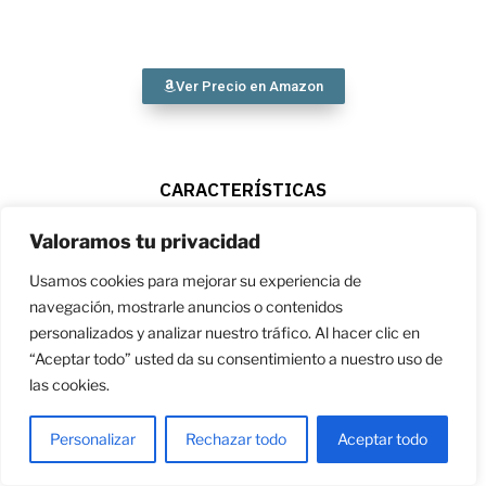
Ver Precio en Amazon
CARACTERÍSTICAS
Valoramos tu privacidad
Cantidad
de hojas:
60.
Usamos cookies para mejorar su experiencia de
Tamaño:
20.3 x 20.3 cm.
navegación, mostrarle anuncios o contenidos
Gramaje hoja:
190 g/m2.
personalizados y analizar nuestro tráfico. Al hacer clic en
Medio recomendado:
Medios en seco.
“Aceptar todo” usted da su consentimiento a nuestro uso de
Marca:
Articka.
las cookies.
LYTek - Cuaderno de bocetos
Personalizar
Rechazar todo
Aceptar todo