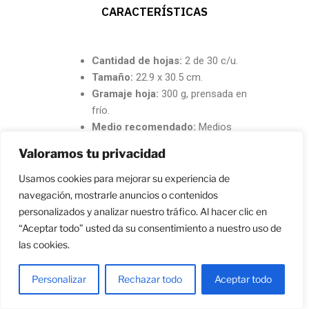
CARACTERÍSTICAS
Cantidad de hojas:
2 de 30 c/u.
Tamaño:
22.9 x 30.5 cm.
Gramaje hoja:
300 g, prensada en
frío.
Medio recomendado:
Medios
húmedos.
Valoramos tu privacidad
Marca:
Art-n-Fly.
Usamos cookies para mejorar su experiencia de
navegación, mostrarle anuncios o contenidos
Strathmore 400 Series Pastel
personalizados y analizar nuestro tráfico. Al hacer clic en
Pad
“Aceptar todo” usted da su consentimiento a nuestro uso de
las cookies.
Personalizar
Rechazar todo
Aceptar todo