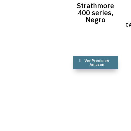
Strathmore
400 series,
Negro
C
Ver Precio en
Amazon