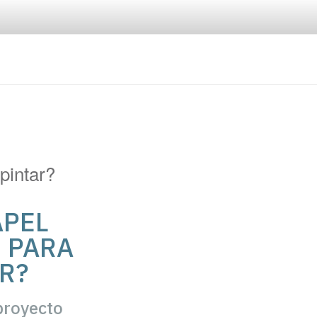
pintar?
APEL
 PARA
R?
proyecto