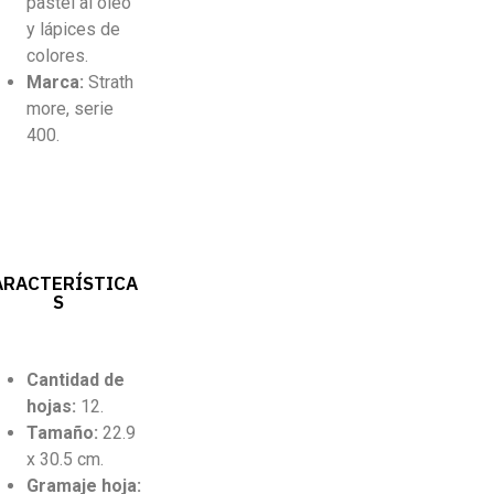
pastel al óleo
y lápices de
colores.
Marca:
Strath
more, serie
400.
ARACTERÍSTICA
S
Cantidad
de
hojas:
12.
Tamaño:
22.9
x 30.5 cm.
Gramaje hoja: