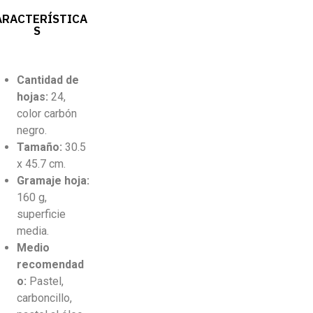
ARACTERÍSTICA
S
Cantidad
de
hojas:
24,
color carbón
negro.
Tamaño:
30.5
x 45.7 cm.
Gramaje hoja:
160 g,
superficie
media.
Medio
recomendad
o:
Pastel,
carboncillo,