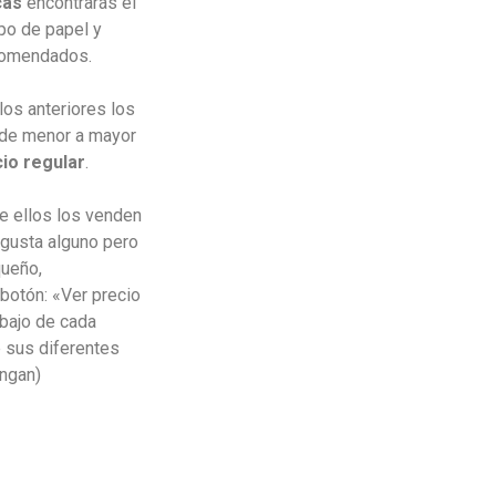
cas
encontrarás el
ipo de papel y
ecomendados.
los anteriores los
 de menor a mayor
io regular
.
e ellos los venden
e gusta alguno pero
queño,
botón: «Ver precio
bajo de cada
e sus diferentes
engan)