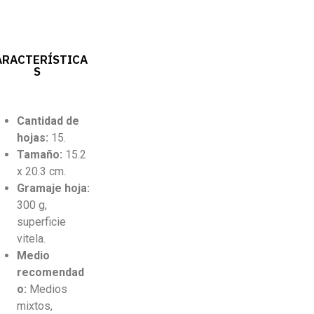
ARACTERÍSTICA
S
Cantidad
de
hojas:
15.
Tamaño:
15.2
x 20.3 cm.
Gramaje hoja:
300 g,
superficie
vitela.
Medio
recomendad
o:
Medios
mixtos,