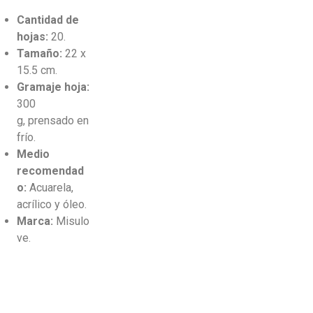
Cantidad
de
hojas:
20.
Tamaño:
22 x
15.5 cm.
Gramaje hoja:
300
g, prensado en
frío.
Medio
recomendad
o:
Acuarela,
acrílico y óleo.
Marca:
Misulo
ve.