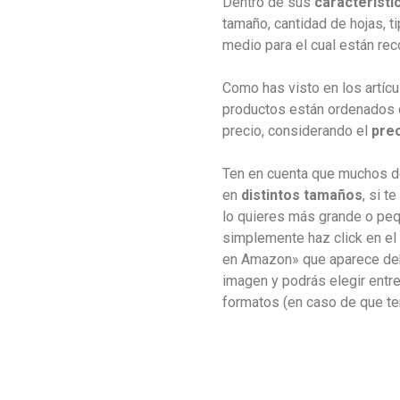
Dentro de sus
característi
tamaño, cantidad de hojas, t
medio para el cual están r
Como has visto en los artícu
productos están ordenados
precio, considerando el
prec
Ten en cuenta que muchos d
en
distintos tamaños
, si t
lo quieres más grande o pe
simplemente haz click en el 
en Amazon» que aparece de
imagen y podrás elegir entr
formatos (en caso de que t