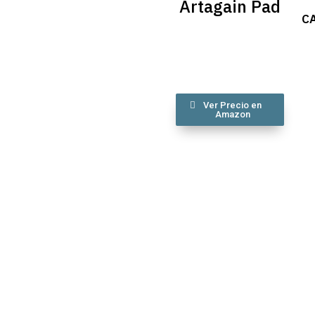
Artagain Pad
C
Ver Precio en
Amazon