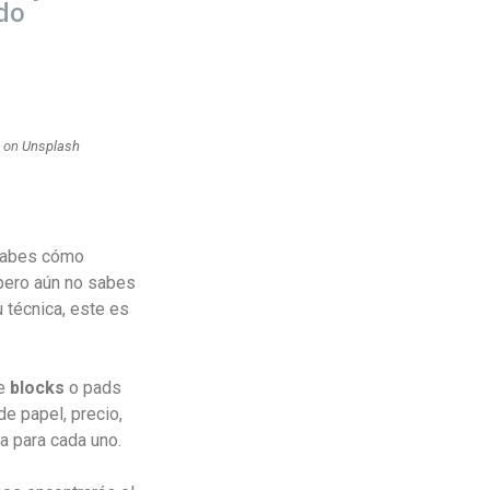
do
on
Unsplash
 sabes cómo
, pero aún no sabes
u técnica, este es
e
blocks
o pads
de papel, precio,
a para cada uno.