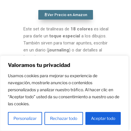
Ver Precio en Amazon
Este set de tiralíneas de
18 colores
es ideal
para darle un
toque especial
a los dibujos.
También sirven para tomar apuntes, escribir
en un diario (
journaling
) o dar detalles al
lettering
.
Valoramos tu privacidad
Usamos cookies para mejorar su experiencia de
Cuaderno de bocetos medios
navegación, mostrarle anuncios o contenidos
secos
personalizados y analizar nuestro tráfico. Al hacer clic en
“Aceptar todo” usted da su consentimiento a nuestro uso de
las cookies.
Personalizar
Rechazar todo
Aceptar todo
Ver Precio en Amazon